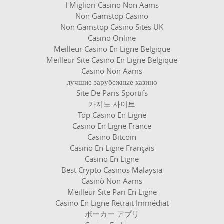
I Migliori Casino Non Aams
Non Gamstop Casino
Non Gamstop Casino Sites UK
Casino Online
Meilleur Casino En Ligne Belgique
Meilleur Site Casino En Ligne Belgique
Casino Non Aams
лучшие зарубежные казино
Site De Paris Sportifs
카지노 사이트
Top Casino En Ligne
Casino En Ligne France
Casino Bitcoin
Casino En Ligne Français
Casino En Ligne
Best Crypto Casinos Malaysia
Casinò Non Aams
Meilleur Site Pari En Ligne
Casino En Ligne Retrait Immédiat
ポーカー アプリ