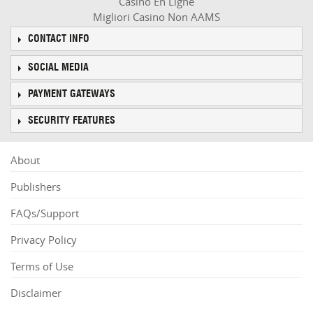
Casino En Ligne
Migliori Casino Non AAMS
CONTACT INFO
SOCIAL MEDIA
PAYMENT GATEWAYS
SECURITY FEATURES
About
Publishers
FAQs/Support
Privacy Policy
Terms of Use
Disclaimer