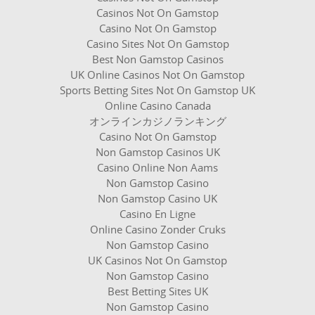
Casinos Not On Gamstop
Casino Not On Gamstop
Casino Sites Not On Gamstop
Best Non Gamstop Casinos
UK Online Casinos Not On Gamstop
Sports Betting Sites Not On Gamstop UK
Online Casino Canada
オンラインカジノランキング
Casino Not On Gamstop
Non Gamstop Casinos UK
Casino Online Non Aams
Non Gamstop Casino
Non Gamstop Casino UK
Casino En Ligne
Online Casino Zonder Cruks
Non Gamstop Casino
UK Casinos Not On Gamstop
Non Gamstop Casino
Best Betting Sites UK
Non Gamstop Casino